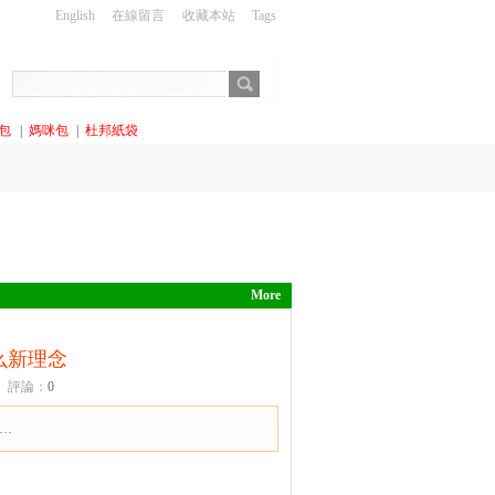
English
在線留言
收藏本站
Tags
包
|
媽咪包
|
杜邦紙袋
More
么新理念
評論：
0
…