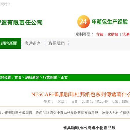
方網站！
定制專題：
背包
|
化妝包
|
洗漱
網站新聞
客戶留言
聯系我們
在的位置：
首頁
>
網站新聞
>
行業新聞
> 正文
NESCAFé雀巢咖啡杜邦紙包系列傳遞著什
作者： 來源： 日期：2018-12-4 9:20:49 人氣：
1208
讀：
雀巢咖啡推出周邊小物產品線環保小咖系列多款售罄薔薇星球、睡美人系列持續熱
雀巢咖啡推出周邊小物產品線