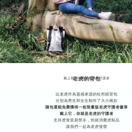
老虎的背包
戴上我，你就是老虎的守護者
以老虎作為靈感來源的杜邦紙背包
分別為男生和女生制作了大小兩款
隨包還能免費獲得一枚限量版老虎守護者徽章
戴上它，你就是老虎的守護者
支持虎骨貿易禁令，拒絕消費虎制品
讓我們一起為老虎發聲