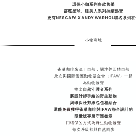
環保小咖系列多款售罄
薔薇星球、睡美人系列持續熱賣
更有NESCAFé X ANDY WARHOL聯名系列
小物商城
雀巢咖啡來源于自然，關注并回饋自然
此次與國際愛護動物基金會（IFAW）一起
為動物發聲
推出
自然守護者系列
將設計師手繪的野生動物
與環保杜邦紙包包相結合
還能
免費獲
得雀巢咖啡與IFAW聯合設計的
限量版專屬守護徽章
用環保的方式為野生動物發聲
每次呼吸都與自然同步