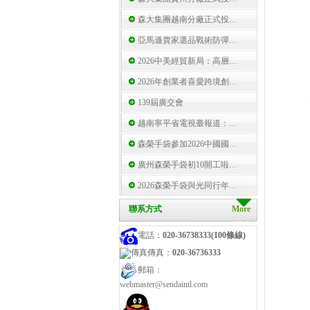
森大集團越南分廠正式投…
亞馬遜賣家選品戰術防彈…
2026中美經貿新局：高層…
2026年創業者喜愛跨境創…
139屆廣交會
越南寧平省電視臺報道：…
森榮手袋參加2026中國國…
廣州森榮手袋初10開工啦…
2026森榮手袋與光同行年…
聯系方式
More
電話：
020-36738333(100條線)
傳真：
020-36736333
郵箱：
webmaster@sendaintl.com