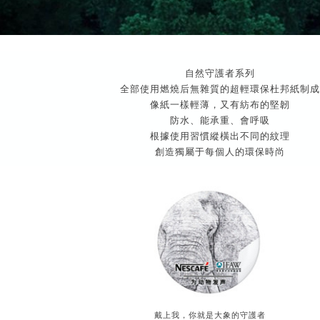
自然守護者系列
全部使用燃燒后無雜質的超輕環保杜邦紙制成
像紙一樣輕薄，又有紡布的堅韌
防水、能承重、會呼吸
根據使用習慣縱橫出不同的紋理
創造獨屬于每個人的環保時尚
戴上我，你就是大象的守護者