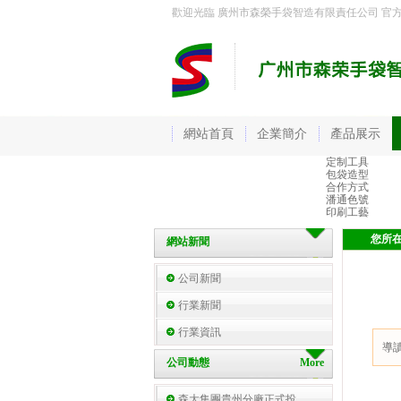
歡迎光臨 廣州市森榮手袋智造有限責任公司 官
網站首頁
企業簡介
產品展示
定制工具
包袋造型
合作方式
潘通色號
印刷工藝
您所
網站新聞
公司新聞
行業新聞
行業資訊
導
公司動態
More
森大集團貴州分廠正式投…