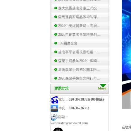
森大集團越南分廠正式投…
亞馬遜賣家選品戰術防彈…
2026中美經貿新局：高層…
2026年創業者喜愛跨境創…
139屆廣交會
越南寧平省電視臺報道：…
森榮手袋參加2026中國國…
廣州森榮手袋初10開工啦…
2026森榮手袋與光同行年…
聯系方式
More
電話：
020-36738333(100條線)
傳真：
020-36736333
郵箱：
webmaster@sendaintl.com
在數