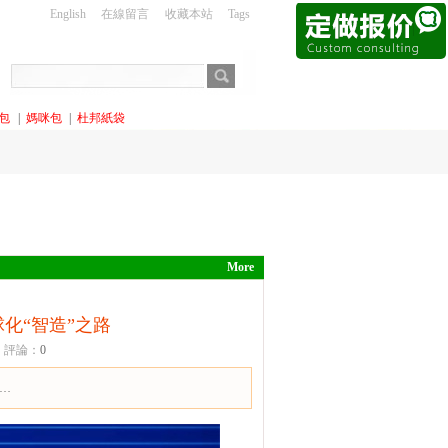
English
在線留言
收藏本站
Tags
包
|
媽咪包
|
杜邦紙袋
More
化“智造”之路
評論：
0
…