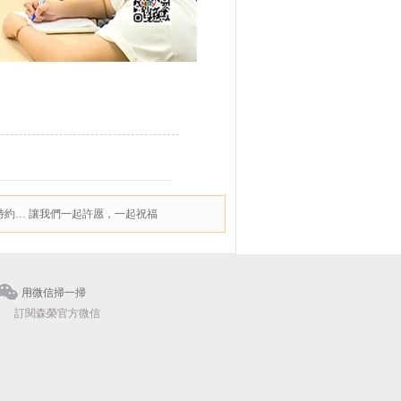
特約…
讓我們一起許愿，一起祝福
用微信掃一掃
訂閱森榮官方微信