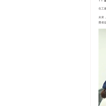
在工
未來
費者