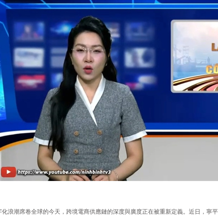
字化浪潮席卷全球的今天，跨境電商供應鏈的深度與廣度正在被重新定義。近日，寧平