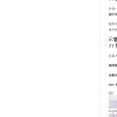
作為
旅行
面對
客戶
??
在森
精準
自動
600