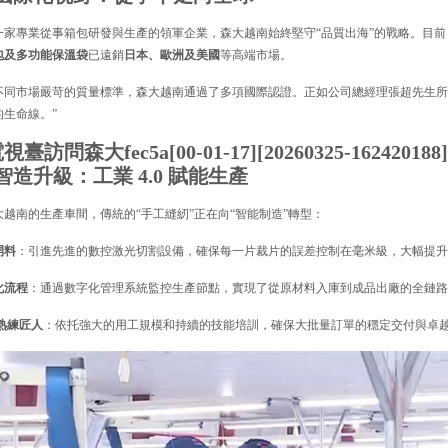
一家專業從事箱包研發與生產的領軍企業，森大越南始終堅守“品質出海”的戰略。目前
包及多功能保溫袋
已遠銷
日本、歐洲及美國
等高端市場。
不同市場嚴苛的質量標準，森大越南通過了多項國際認證。正如公司總經理張超先生所
的生命線。”
 智造升級：工業 4.0 賦能生產
大越南的生產車間，傳統的“手工縫紉”正在向“智能制造”轉型：
開料
：引進先進的數控激光切割設備，確保每一片裁片的誤差控制在毫米級，大幅提升
化流程
：通過數字化管理系統監控生產節點，實現了從原材料入庫到成品出廠的全鏈路
+ 熟練匠人
：依托強大的用工規模和持續的技能培訓，確保大批量訂單的穩定交付與卓