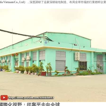
da Vietnam Co., Ltd
）
，深度調研了這家深耕箱包制造、布局全球市場的行業標桿企
? 國際化視野：從寧平走向全球