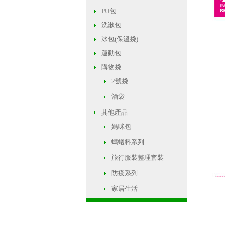
PU包
洗漱包
冰包(保溫袋)
運動包
購物袋
2號袋
酒袋
其他產品
媽咪包
螞蟻料系列
旅行服裝整理套裝
防疫系列
家居生活