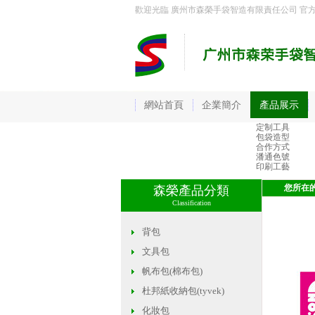
歡迎光臨 廣州市森榮手袋智造有限責任公司 官
網站首頁
企業簡介
產品展示
定制工具
包袋造型
合作方式
潘通色號
印刷工藝
您所在
森榮產品分類
Classification
背包
文具包
帆布包(棉布包)
杜邦紙收納包(tyvek)
化妝包