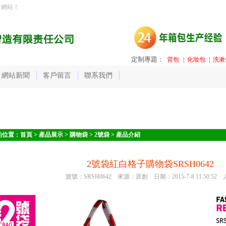
方網站！
定制專題：
背包
|
化妝包
|
洗漱
網站新聞
客戶留言
聯系我們
的位置：
首頁
>
產品展示
>
購物袋
>
2號袋
> 產品介紹
2號袋紅白格子購物袋SRSH0642
貨號：SRSH0642 來源：原創 日期：2015-7-8 11:50:52