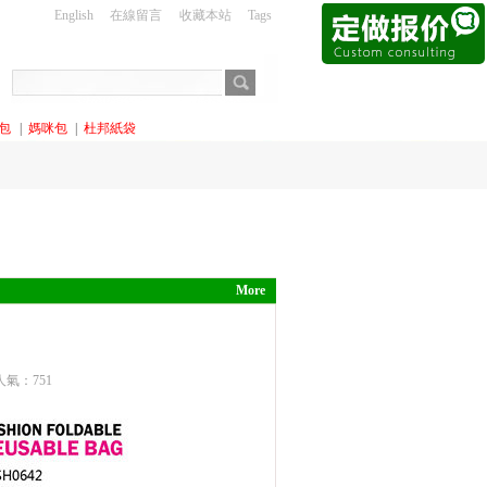
English
在線留言
收藏本站
Tags
包
|
媽咪包
|
杜邦紙袋
More
 人氣：
751